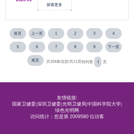
探索更多
首页
上一页
1
2
3
4
5
6
7
8
9
下一页
尾页
共104条信息/共11页
转到第
页
友情链接:
国家卫健委
深圳卫健委
光明卫健局
中国科学院大学
|
|
|
|
绿色光明网
访问统计：您是第 2009580 位访客