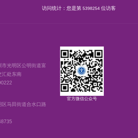
访问统计：您是第
位访客
5398254
圳市光明区公明街道富
交汇处东南
0222
官方微信公众号
明区马田街道合水口路
8735