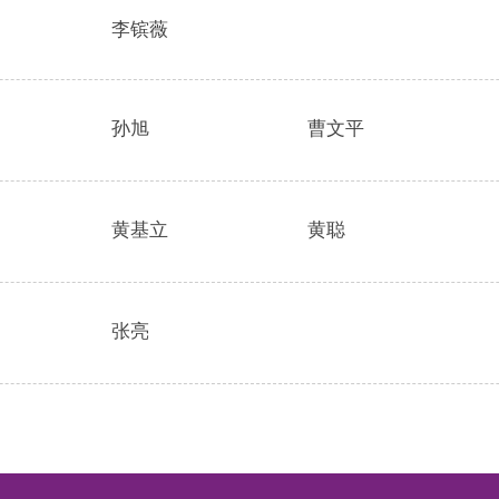
李镔薇
孙旭
曹文平
黄基立
黄聪
张亮