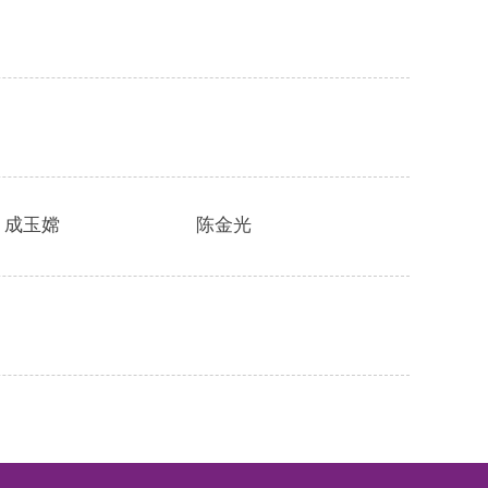
成玉嫦
陈金光