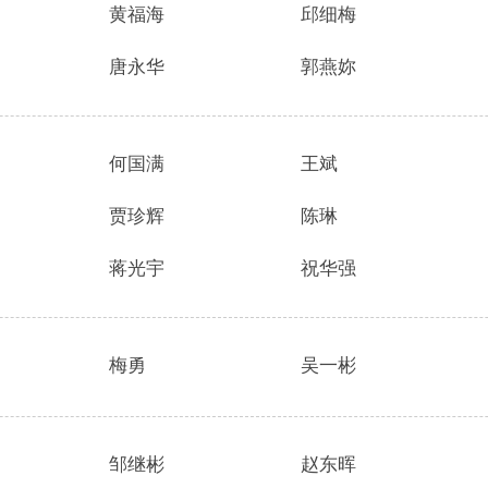
黄福海
邱细梅
唐永华
郭燕妳
何国满
王斌
贾珍辉
陈琳
蒋光宇
祝华强
梅勇
吴一彬
邹继彬
赵东晖