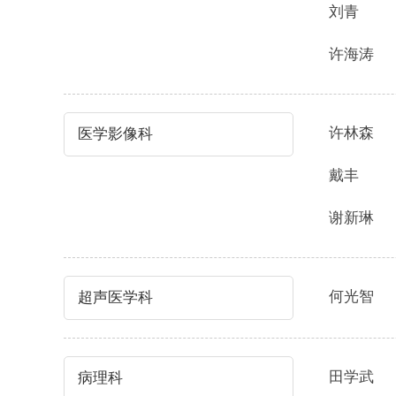
刘青
许海涛
许林森
医学影像科
戴丰
谢新琳
何光智
超声医学科
田学武
病理科