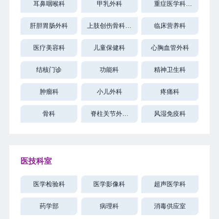
耳鼻咽喉科
甲乳外科
重症医学科
（ICU）
肝胆胃肠外科
上肢创伤骨科、
临床营养科
小儿骨科
医疗美容科
儿童保健科
心胸血管外科
结核门诊
功能科
精神卫生科
肿瘤科
小儿外科
疼痛科
骨科
脊柱关节外科
风湿免疫科
（东院区）
医技科室
医学检验科
医学影像科
超声医学科
药学部
病理科
消毒供应室