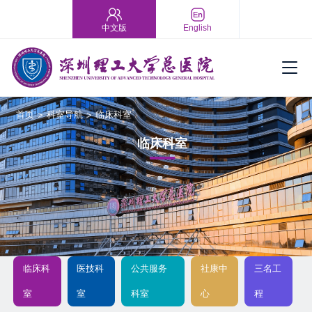
中文版
English
首页
科室导航
临床科室
>
>
临床科室
临床科
医技科
公共服务
社康中
三名工
室
室
科室
心
程