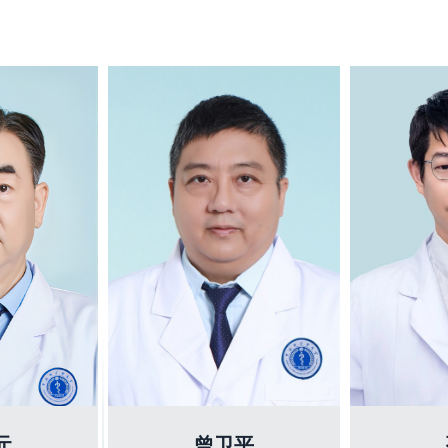
元
曾卫平