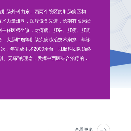
院肛肠外科由东、西两个院区的肛肠病区构
技术力量雄厚，医疗设备先进，长期有临床经
副主任医师坐诊，对痔病、肛裂、肛瘘、肛周
秘、大肠肿瘤等肛肠疾病诊治技术娴熟，年诊
余人次，年完成手术2000余台。肛肠科团队始终
创、无痛”的理念，发挥中西医结合治疗的优
提供专业、优质的服务。床位数：科室开放床
：科室共有医生11人，其中主任医师2名，副
师2名，住院医师3名，医生中拥有博士学…
查看更多