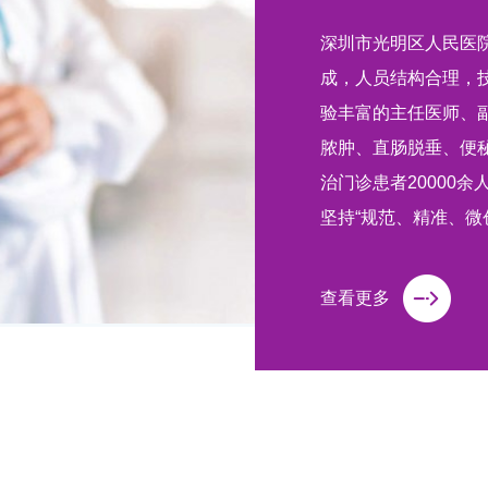
深圳市光明区人民医
成，人员结构合理，
验丰富的主任医师、
脓肿、直肠脱垂、便
治门诊患者20000
坚持“规范、精准、微
势，竭诚为广大患者
位60余张。人员结构
查看更多
主任医师4名，主治医