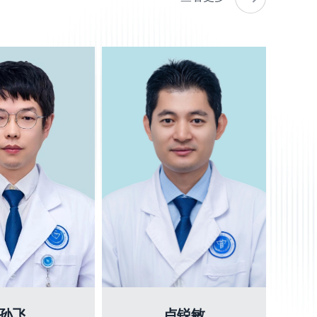
孙飞
卢锐敏