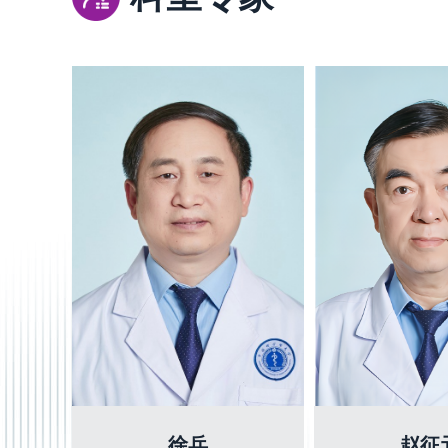
徐兵
赵征