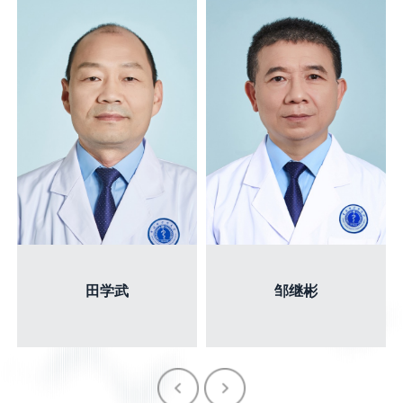
田学武
邹继彬